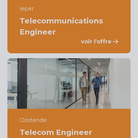
Ieper
Telecommunications
Engineer
voir l'offre
Oostende
Telecom Engineer