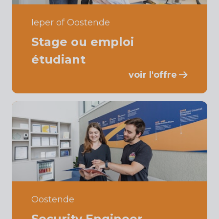
Ieper of Oostende
Stage ou emploi
étudiant
voir l'offre
Oostende
Security Engineer