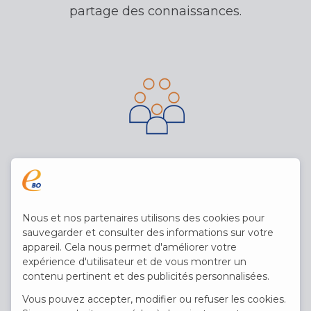
partage des connaissances.
Teambuilding
Nous et nos partenaires utilisons des cookies pour
sauvegarder et consulter des informations sur votre
Rien n'est plus important que
appareil. Cela nous permet d'améliorer votre
l'équipe. Nous organisons des
expérience d'utilisateur et de vous montrer un
moments d'équipe pour tous les
contenu pertinent et des publicités personnalisées.
colleagues ensemble plusieurs fois
Vous pouvez accepter, modifier ou refuser les cookies.
par an.